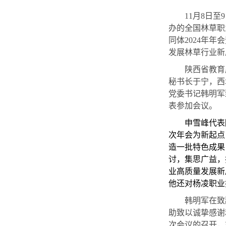
11月8
日至
办的全国林草职
同体
2024年
发展林草行业新
陕西省教育
秘书长于宁，西
党委书记韩明军
表参加会议
。
申雪峰代表
次年会为新起点
造一批特色成果
讨，集思广益，
业高质量发展新
他还对杨凌职业
韩明军在致
助致以诚挚感谢
次会议的召开，