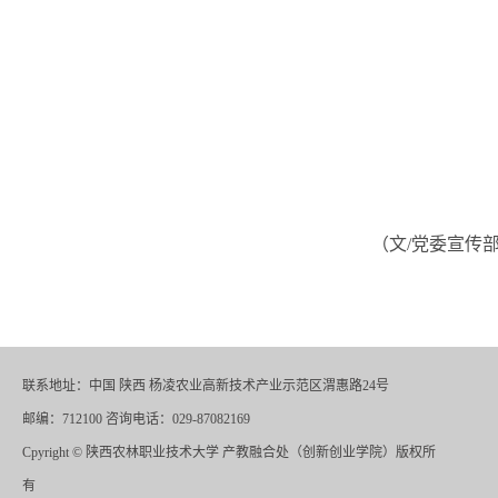
（
文
/党委宣传部
联系地址：中国 陕西 杨凌农业高新技术产业示范区渭惠路24号
邮编：712100 咨询电话：029-87082169
Cpyright
©
陕西农林职业技术大学 产教融合处（创新创业学院）版权所
有