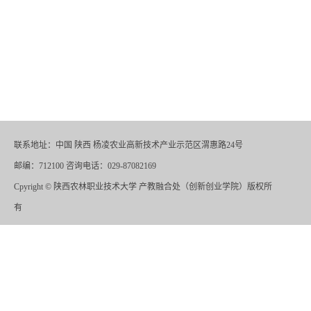
联系地址：中国 陕西 杨凌农业高新技术产业示范区渭惠路24号
邮编：712100 咨询电话：029-87082169
Cpyright
©
陕西农林职业技术大学 产教融合处（创新创业学院）版权所
有