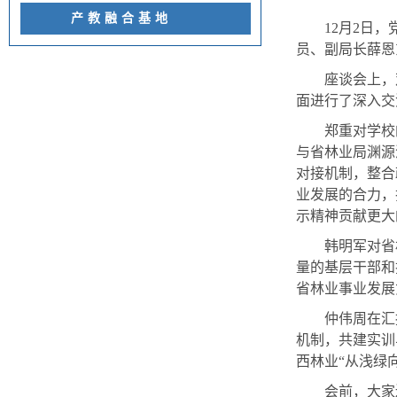
产教融合基地
1
2
月2日，
员、副局长薛恩
座谈会上，
面进行了深入交
郑重
对学校
与
省林业局
渊源
对接机制，整合
业
发展的合力，
示精神贡献更大
韩明军对省
量的基层干部和
省林业事业发展
仲伟周在汇
机制，
共建实训
西
林
业
“
从浅绿
会前，大家