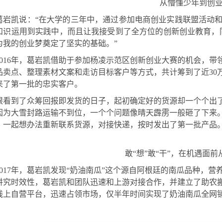
从懵懂少年到创
葛岩凯说：
“在大学的三年中，通过参加
电商创业实践联盟活动
知识运用到实践中，而且让我接受到了全方位的创新创业教育，
为我的创业梦奠定了坚实的基础。
”
2016年，葛岩凯借助于参加杨凌示范区创新创业大赛的机会，带
品卖点、整理素材文案
和走访目标客户等方式，
共计筹到了近
3
来了第一批的忠实客户。
眼看到了众筹回报即发货的日子，起初确定好的货源却一个个出
因为大雪封路运输不到位，一个个问题像晴天霹雳一般砸了下来
，一起想办法
重新联系货源，对接快递，按时发出了第一批产品
。
敢
“想”敢“干”，在机遇面
2017年，葛岩凯发现
“奶油南瓜”这个源自阿根廷的南瓜品种，
营
讲究时效性，葛岩凯和团队迅速和上游对接合作，并建立了助农
个线上自营平台，迅速占领市场，仅半年时间实现了奶油南瓜全网销