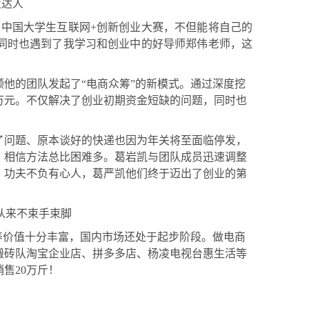
业达人
和中国大学生互联网
+创新创业大赛，不但能将自己的
同时也遇到了我学习和创业中的好导师郑伟老师，这
领他的团队发起了
“电商众筹”的新模式
。
通过
深度挖
0万元。不仅解决了
创业初期
资金短缺的问题，同时也
了问题、原本谈好的快递也因为年关将至面临停发，
。相信方法总比困难多。
葛岩凯与
团队成员
迅速调整
。功夫不负有心人，
葛严凯他们终于迈出了创业的第
前从来不束手束脚
养价值十分丰富，
国内市场
还处于起步阶段。做电商
搬砖队淘宝企业店、拼多多店、杨凌电视台惠生活等
售20万斤！