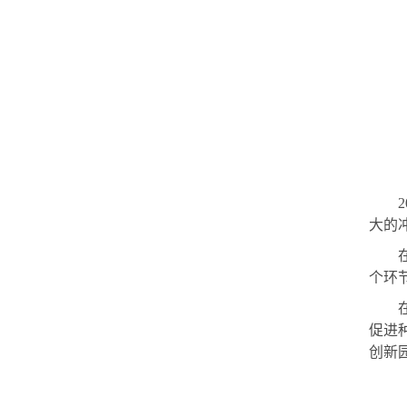
大的
个环
促进
创新