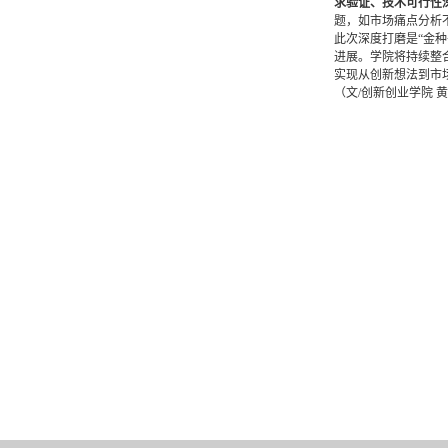
求验证、技术可行性
题，如市场痛点分析
此次深度打磨是“金
进展。学院将持续整
实现从创新想法到市
（文/创新创业学院 