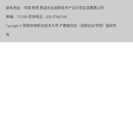
联系地址：中国 陕西 杨凌农业高新技术产业示范区渭惠路24号
邮编：712100 咨询电话：029-87082169
Cpyright
©
陕西农林职业技术大学 产教融合处（创新创业学院）版权所
有