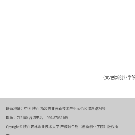
（文
创新创业学
/
联系地址：中国 陕西 杨凌农业高新技术产业示范区渭惠路24号
邮编：712100 咨询电话：029-87082169
Cpyright
©
陕西农林职业技术大学 产教融合处（创新创业学院）版权所