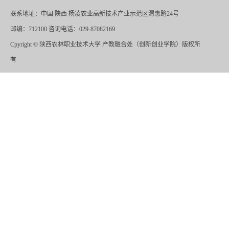
联系地址：中国 陕西 杨凌农业高新技术产业示范区渭惠路24号
邮编：712100 咨询电话：029-87082169
Cpyright
©
陕西农林职业技术大学 产教融合处（创新创业学院）版权所
有